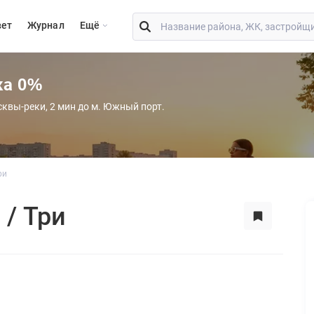
вет
Журнал
Eщё
ка 0%
сквы-реки, 2 мин до м. Южный порт.
ри
 / Три