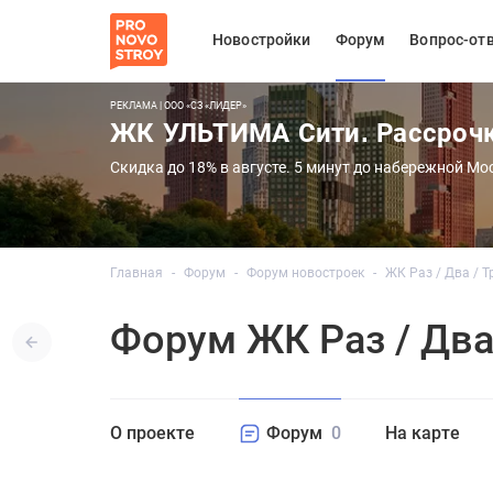
Новостройки
Форум
Вопрос-от
РЕКЛАМА | ООО «СЗ «ЛИДЕР»
ЖК УЛЬТИМА Сити. Рассроч
Скидка до 18% в августе. 5 минут до набережной Мо
Главная
Форум
Форум новостроек
ЖК Раз / Два / Т
Форум ЖК Раз / Два
О проекте
Форум
0
На карте