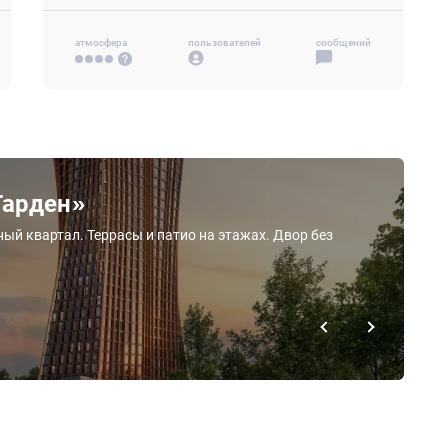
атмосфера
пользователей
сообщений
Гарден»
ный квартал. Террасы и патио на этажах. Двор без