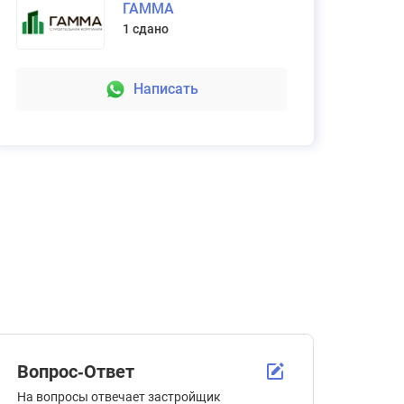
ГАММА
1 сдано
Взыскание неустойки за просрочку
передачи квартиры
Написать
без % от выигрыша
Подробнее
Вопрос-Ответ
На вопросы отвечает застройщик