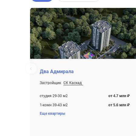
Два Адмирала
Застройщик
СК Каскад
От 4.7 млн ₽
Строится
студия 29-30 м2
от 4.7 млн ₽
1-комн 39-43 м2
от 5.6 млн ₽
Еще квартиры
2-комн 55-57 м2
от 7.6 млн ₽