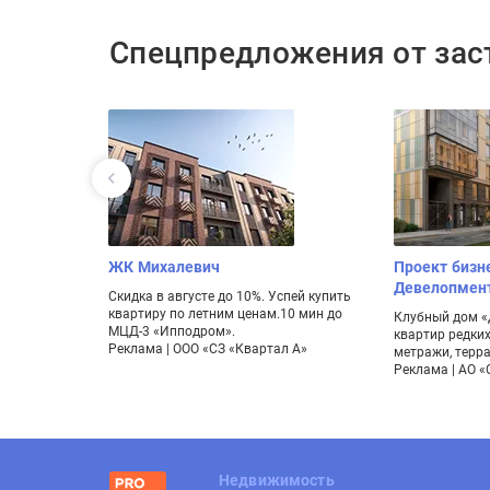
Спецпредложения от за
т Гарден»
ЖК Михалевич
Проект бизн
Девелопмен
 Калужская.
Скидка в августе до 10%. Успей купить
 и патио на
квартиру по летним ценам.10 мин до
Клубный дом «Д
МЦД-3 «Ипподром».
квартир редки
Реклама | ООО «СЗ «Квартал А»
метражи, терр
Реклама | АО 
Недвижимость