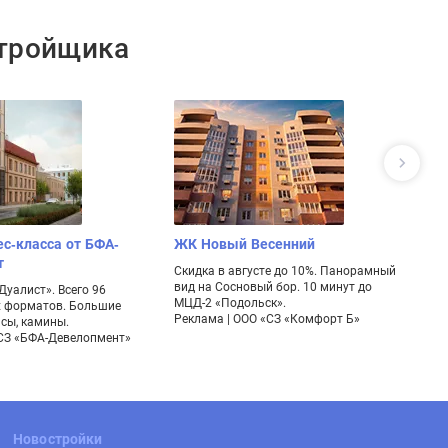
стройщика
ес-класса от БФА-
ЖК Новый Весенний
П
т
П
Скидка в августе до 10%. Панорамный
вид на Сосновый бор. 10 минут до
уалист». Всего 96
Ун
МЦД-2 «Подольск».
х форматов. Большие
м
Реклама | ООО «СЗ «Комфорт Б»
асы, камины.
до
«СЗ «БФА-Девелопмент»
Новостройки