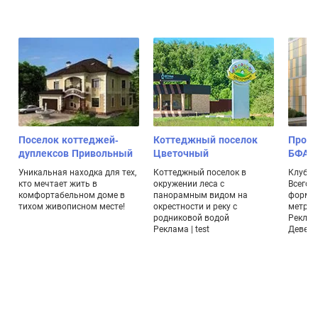
Поселок коттеджей-
Коттеджный поселок
Проек
дуплексов Привольный
Цветочный
БФА-Д
Уникальная находка для тех,
Коттеджный поселок в
Клубны
кто мечтает жить в
окружении леса с
Всего 
комфортабельном доме в
панорамным видом на
формат
й
тихом живописном месте!
окрестности и реку с
метраж
2
родниковой водой
Реклам
Реклама | test
Девело