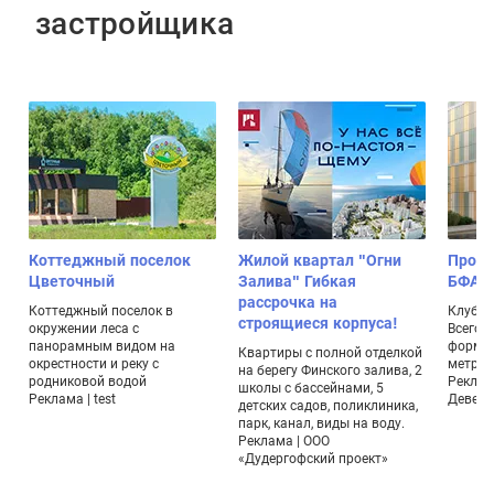
застройщика
Коттеджный поселок
Жилой квартал "Огни
Проек
Цветочный
Залива" Гибкая
БФА-Д
рассрочка на
,
Коттеджный поселок в
Клубны
строящиеся корпуса!
окружении леса с
Всего 
панорамным видом на
формат
Квартиры с полной отделкой
окрестности и реку с
метраж
на берегу Финского залива, 2
родниковой водой
Реклам
школы с бассейнами, 5
Реклама | test
Девело
детских садов, поликлиника,
парк, канал, виды на воду.
Реклама | ООО
«Дудергофский проект»