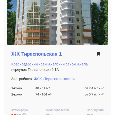
ЖК
Тираспольская 1
Краснодарский край,
Анапский район,
Анапа,
переулок Тираспольский 1А
Застройщик:
ЖСК «Тираспольская 1»
1-комн
48 - 61
м²
от 2.4 млн ₽
2-комн
74 - 104
м²
от 0.7 млн ₽
Атмосфера
Пользователей
Сообщений