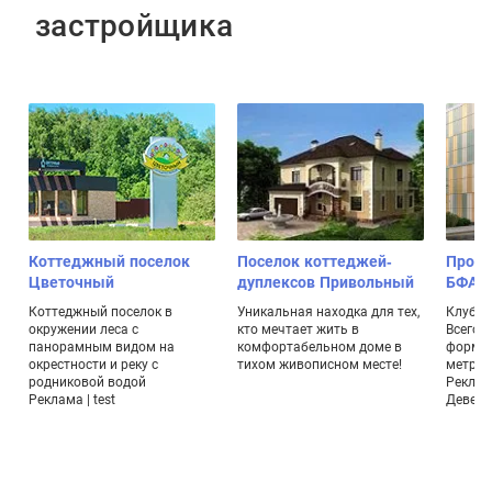
застройщика
Коттеджный поселок
Поселок коттеджей-
Проек
Цветочный
дуплексов Привольный
БФА-Д
Коттеджный поселок в
Уникальная находка для тех,
Клубны
окружении леса с
кто мечтает жить в
Всего 
панорамным видом на
комфортабельном доме в
формат
й
окрестности и реку с
тихом живописном месте!
метраж
2
родниковой водой
Реклам
Реклама | test
Девело